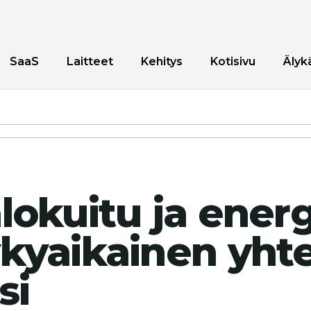
SaaS
Laitteet
Kehitys
Kotisivu
Älyk
lokuitu ja energi
kyaikainen yht
si