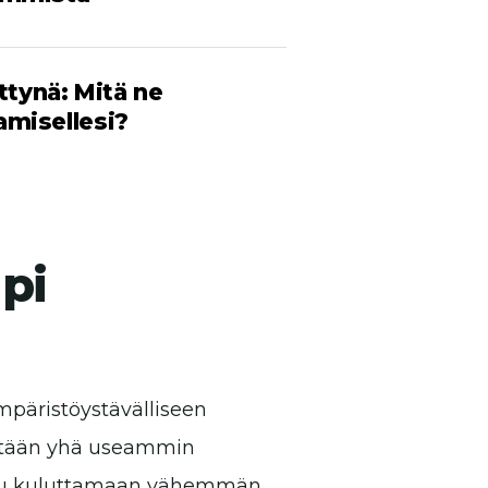
tettynä: Mitä ne
amisellesi?
pi
mpäristöystävälliseen
tetään yhä useammin
teltu kuluttamaan vähemmän