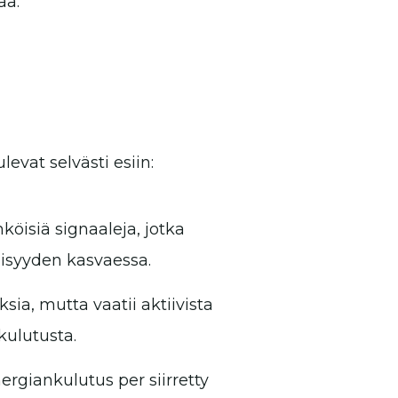
ää.
vat selvästi esiin:
köisiä signaaleja, jotka
isyyden kasvaessa.
sia, mutta vaatii aktiivista
kulutusta.
ergiankulutus per siirretty