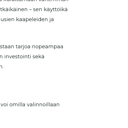
itkäikäinen – sen käyttöikä
uusien kaapeleiden ja
noastaan tarjoa nopeampaa
 investointi sekä
n.
voi omilla valinnoillaan