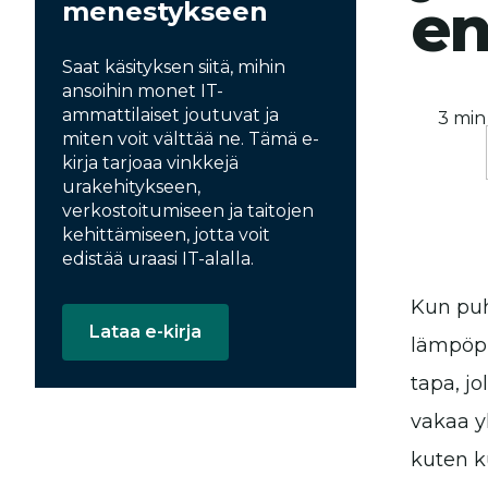
en
menestykseen
Saat käsityksen siitä, mihin
ansoihin monet IT-
ammattilaiset joutuvat ja
3 min
miten voit välttää ne. Tämä e-
kirja tarjoaa vinkkejä
urakehitykseen,
verkostoitumiseen ja taitojen
kehittämiseen, jotta voit
edistää uraasi IT-alalla.
Kun puh
Lataa e-kirja
lämpöp
tapa, j
vakaa y
kuten k