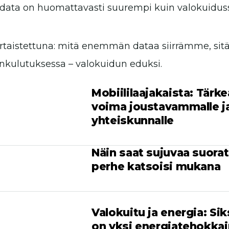
data on huomattavasti suurempi kuin valokuiduss
rtaistettuna: mitä enemmän dataa siirrämme, si
nkulutuksessa – valokuidun eduksi.
Mobiililaajakaista: Tärke
voima joustavammalle j
yhteiskunnalle
Näin saat sujuvaa suorat
perhe katsoisi mukana
Valokuitu ja energia: Si
on yksi energiatehokka