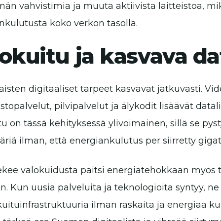
n vahvistimia ja muuta aktiivista laitteistoa, m
nkulutusta koko verkon tasolla.
okuitu ja kasvava da
sten digitaaliset tarpeet kasvavat jatkuvasti. Vid
stopalvelut, pilvipalvelut ja älykodit lisäävät data
tu on tässä kehityksessä ylivoimainen, sillä se py
äriä ilman, että energiankulutus per siirretty giga
kee valokuidusta paitsi energiatehokkaan myös 
un. Kun uusia palveluita ja teknologioita syntyy, 
uituinfrastruktuuria ilman raskaita ja energiaa kul