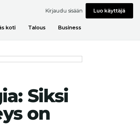
Kirjaudu sisään
Luo käyttäjä
äs koti
Talous
Business
a: Siksi
eys on