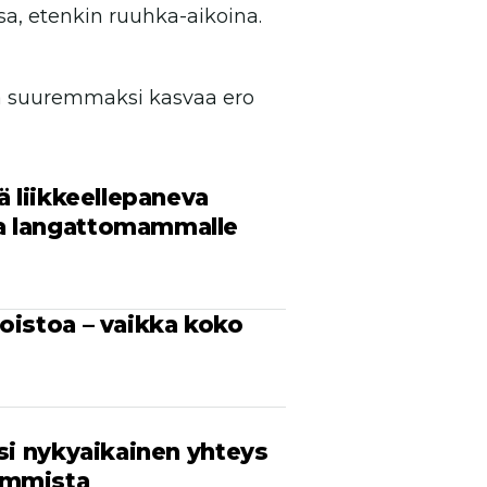
a, etenkin ruuhka-aikoina.
tä suuremmaksi kasvaa ero
ä liikkeellepaneva
a langattomammalle
oistoa – vaikka koko
ksi nykyaikainen yhteys
immista