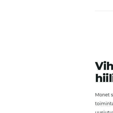
Vih
hii
Monet s
toimint
uusiutu