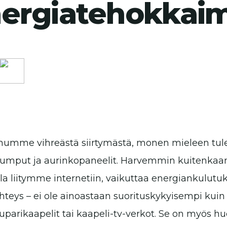
ergiatehokkai
umme vihreästä siirtymästä, monen mieleen tule
umput ja aurinkopaneelit. Harvemmin kuitenkaa
olla liitymme internetiin, vaikuttaa energiankulutu
hteys – ei ole ainoastaan suorituskykyisempi kui
uparikaapelit tai kaapeli-tv-verkot. Se on myös h