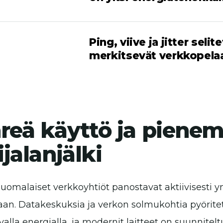
Ping, viive ja jitter seli
merkitsevät verkkopela
reä käyttö ja pienem
lijalanjälki
uomalaiset verkkoyhtiöt panostavat aktiivisesti y
aan. Datakeskuksia ja verkon solmukohtia pyöri
valla energialla, ja modernit laitteet on suunni