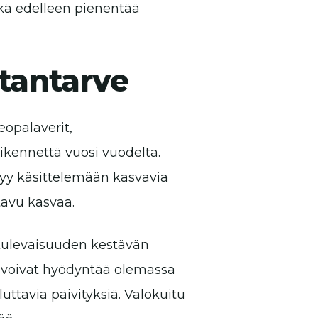
ikä edelleen pienentää
tantarve
eopalaverit,
liikennettä vuosi vuodelta.
styy käsittelemään kasvavia
tavu kasvaa.
tulevaisuuden kestävän
ne voivat hyödyntää olemassa
uttavia päivityksiä. Valokuitu