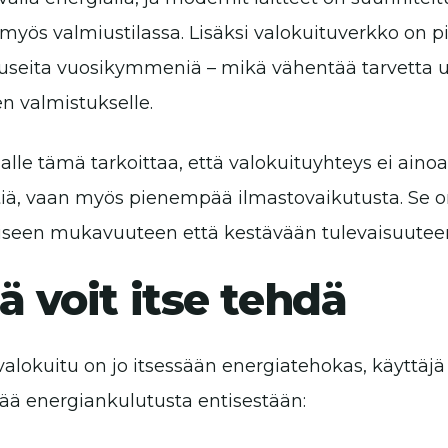
myös valmiustilassa. Lisäksi valokuituverkko on p
a useita vuosikymmeniä – mikä vähentää tarvetta 
en valmistukselle.
jalle tämä tarkoittaa, että valokuituyhteys ei ai
tiä, vaan myös pienempää ilmastovaikutusta. Se on
liseen mukavuuteen että kestävään tulevaisuutee
ä voit itse tehdä
valokuitu on jo itsessään energiatehokas, käyttäjä 
ää energiankulutusta entisestään: